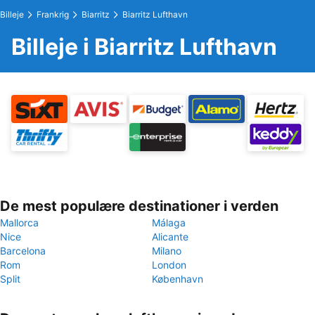
Billeje
Frankrig
Biarritz
Biarritz Lufthavn
Billeje i Biarritz Lufthavn
De mest populære destinationer i verden
Mallorca
Málaga
Nice
Alicante
Barcelona
Milano
Rom
London
Split
København