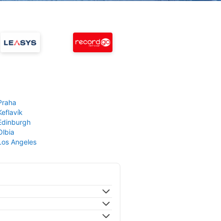
Praha
Keflavík
 Edinburgh
Olbia
 Los Angeles