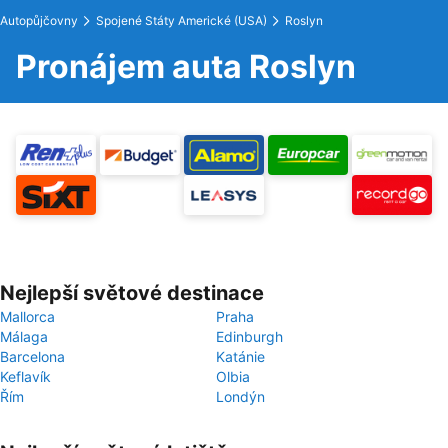
Autopůjčovny
Spojené Státy Americké (USA)
Roslyn
Pronájem auta Roslyn
Nejlepší světové destinace
Mallorca
Praha
Málaga
Edinburgh
Barcelona
Katánie
Keflavík
Olbia
Řím
Londýn