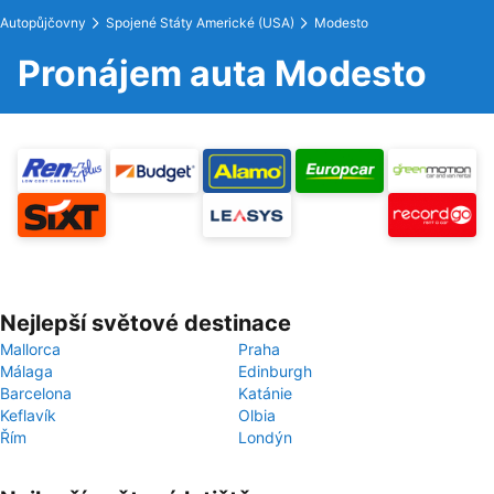
Autopůjčovny
Spojené Státy Americké (USA)
Modesto
Pronájem auta Modesto
Nejlepší světové destinace
Mallorca
Praha
Málaga
Edinburgh
Barcelona
Katánie
Keflavík
Olbia
Řím
Londýn