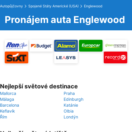
Autopůjčovny
Spojené Státy Americké (USA)
Englewood
Pronájem auta Englewood
Nejlepší světové destinace
Mallorca
Praha
Málaga
Edinburgh
Barcelona
Katánie
Keflavík
Olbia
Řím
Londýn