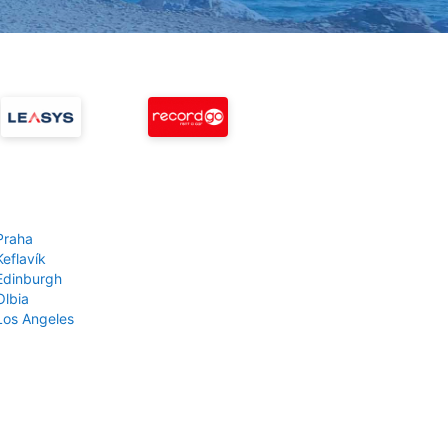
Praha
Keflavík
 Edinburgh
Olbia
 Los Angeles