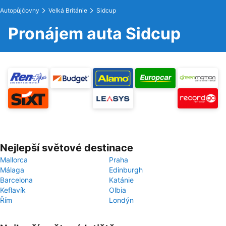
Autopůjčovny
Velká Británie
Sidcup
Pronájem auta Sidcup
Nejlepší světové destinace
Mallorca
Praha
Málaga
Edinburgh
Barcelona
Katánie
Keflavík
Olbia
Řím
Londýn