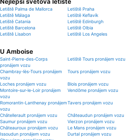
Nejlepší světová letiště
Letiště Palma de Mallorca
Letiště Praha
Letiště Málaga
Letiště Keflavík
Letiště Catania
Letiště Edinburgh
Letiště Barcelona
Letiště Olbia
Letiště Lisabon
Letiště Los Angeles
U Amboise
Saint-Pierre-des-Corps
Letiště Tours pronájem vozu
pronájem vozu
Chambray-lès-Tours pronájem
Tours pronájem vozu
vozu
Loches pronájem vozu
Blois pronájem vozu
Montoire-sur-le-Loir pronájem
Vendôme pronájem vozu
vozu
Romorantin-Lanthenay pronájem
Tavers pronájem vozu
vozu
Châtellerault pronájem vozu
Châteaudun pronájem vozu
Saumur pronájem vozu
Vierzon pronájem vozu
Châteauroux pronájem vozu
Le Mans pronájem vozu
Issoudun pronájem vozu
Durtal pronájem vozu