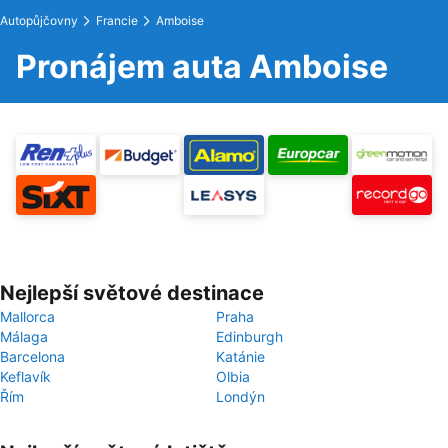
Autopůjčovny
Francie
Amboise
Pronájem auta Amboise
Nejlepší světové destinace
Mallorca
Praha
Málaga
Edinburgh
Barcelona
Katánie
Keflavík
Olbia
Řím
Londýn