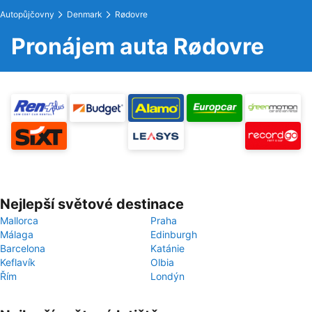
Autopůjčovny
Denmark
Rødovre
Pronájem auta Rødovre
Nejlepší světové destinace
Mallorca
Praha
Málaga
Edinburgh
Barcelona
Katánie
Keflavík
Olbia
Řím
Londýn