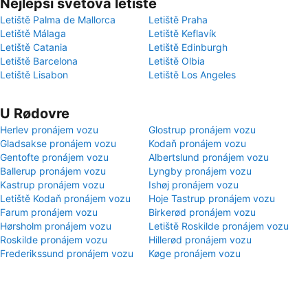
Nejlepší světová letiště
Letiště Palma de Mallorca
Letiště Praha
Letiště Málaga
Letiště Keflavík
Letiště Catania
Letiště Edinburgh
Letiště Barcelona
Letiště Olbia
Letiště Lisabon
Letiště Los Angeles
U Rødovre
Herlev pronájem vozu
Glostrup pronájem vozu
Gladsakse pronájem vozu
Kodaň pronájem vozu
Gentofte pronájem vozu
Albertslund pronájem vozu
Ballerup pronájem vozu
Lyngby pronájem vozu
Kastrup pronájem vozu
Ishøj pronájem vozu
Letiště Kodaň pronájem vozu
Hoje Tastrup pronájem vozu
Farum pronájem vozu
Birkerød pronájem vozu
Hørsholm pronájem vozu
Letiště Roskilde pronájem vozu
Roskilde pronájem vozu
Hillerød pronájem vozu
Frederikssund pronájem vozu
Køge pronájem vozu