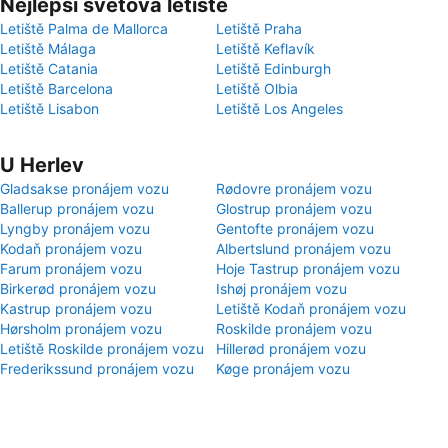
Nejlepší světová letiště
Letiště Palma de Mallorca
Letiště Praha
Letiště Málaga
Letiště Keflavík
Letiště Catania
Letiště Edinburgh
Letiště Barcelona
Letiště Olbia
Letiště Lisabon
Letiště Los Angeles
U Herlev
Gladsakse pronájem vozu
Rødovre pronájem vozu
Ballerup pronájem vozu
Glostrup pronájem vozu
Lyngby pronájem vozu
Gentofte pronájem vozu
Kodaň pronájem vozu
Albertslund pronájem vozu
Farum pronájem vozu
Hoje Tastrup pronájem vozu
Birkerød pronájem vozu
Ishøj pronájem vozu
Kastrup pronájem vozu
Letiště Kodaň pronájem vozu
Hørsholm pronájem vozu
Roskilde pronájem vozu
Letiště Roskilde pronájem vozu
Hillerød pronájem vozu
Frederikssund pronájem vozu
Køge pronájem vozu