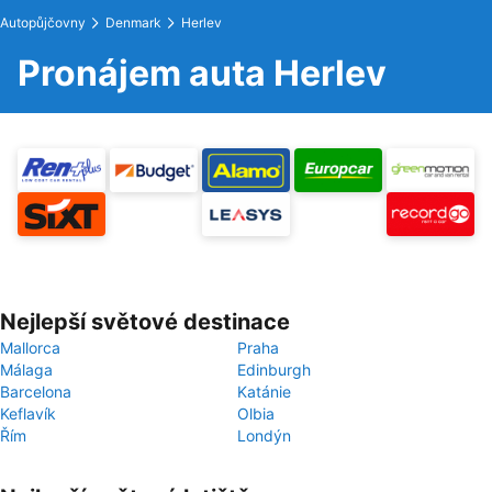
Autopůjčovny
Denmark
Herlev
Pronájem auta Herlev
Nejlepší světové destinace
Mallorca
Praha
Málaga
Edinburgh
Barcelona
Katánie
Keflavík
Olbia
Řím
Londýn