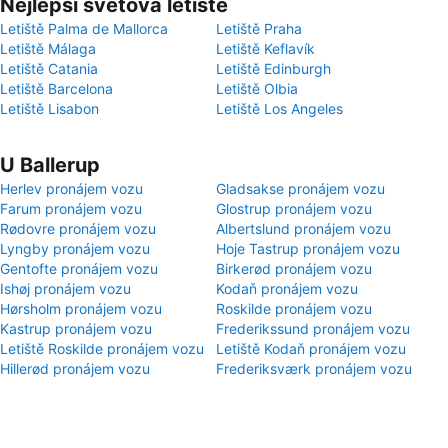
Nejlepší světová letiště
Letiště Palma de Mallorca
Letiště Praha
Letiště Málaga
Letiště Keflavík
Letiště Catania
Letiště Edinburgh
Letiště Barcelona
Letiště Olbia
Letiště Lisabon
Letiště Los Angeles
U Ballerup
Herlev pronájem vozu
Gladsakse pronájem vozu
Farum pronájem vozu
Glostrup pronájem vozu
Rødovre pronájem vozu
Albertslund pronájem vozu
Lyngby pronájem vozu
Hoje Tastrup pronájem vozu
Gentofte pronájem vozu
Birkerød pronájem vozu
Ishøj pronájem vozu
Kodaň pronájem vozu
Hørsholm pronájem vozu
Roskilde pronájem vozu
Kastrup pronájem vozu
Frederikssund pronájem vozu
Letiště Roskilde pronájem vozu
Letiště Kodaň pronájem vozu
Hillerød pronájem vozu
Frederiksværk pronájem vozu