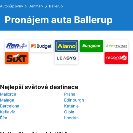
Autopůjčovny
Denmark
Ballerup
Pronájem auta Ballerup
Nejlepší světové destinace
Mallorca
Praha
Málaga
Edinburgh
Barcelona
Katánie
Keflavík
Olbia
Řím
Londýn