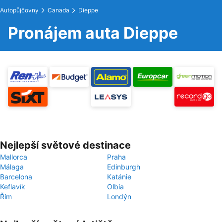
Autopůjčovny
Canada
Dieppe
Pronájem auta Dieppe
Nejlepší světové destinace
Mallorca
Praha
Málaga
Edinburgh
Barcelona
Katánie
Keflavík
Olbia
Řím
Londýn