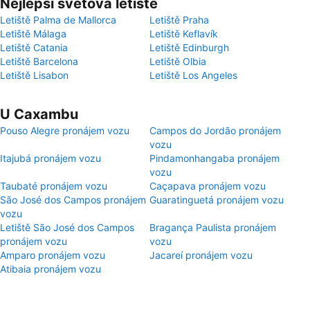
Nejlepší světová letiště
Letiště Palma de Mallorca
Letiště Praha
Letiště Málaga
Letiště Keflavík
Letiště Catania
Letiště Edinburgh
Letiště Barcelona
Letiště Olbia
Letiště Lisabon
Letiště Los Angeles
U Caxambu
Pouso Alegre pronájem vozu
Campos do Jordão pronájem
vozu
Itajubá pronájem vozu
Pindamonhangaba pronájem
vozu
Taubaté pronájem vozu
Caçapava pronájem vozu
São José dos Campos pronájem
Guaratinguetá pronájem vozu
vozu
Letiště São José dos Campos
Bragança Paulista pronájem
pronájem vozu
vozu
Amparo pronájem vozu
Jacareí pronájem vozu
Atibaia pronájem vozu