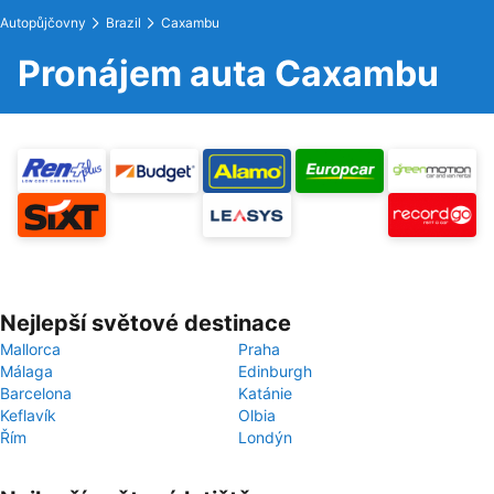
Autopůjčovny
Brazil
Caxambu
Pronájem auta Caxambu
Nejlepší světové destinace
Mallorca
Praha
Málaga
Edinburgh
Barcelona
Katánie
Keflavík
Olbia
Řím
Londýn