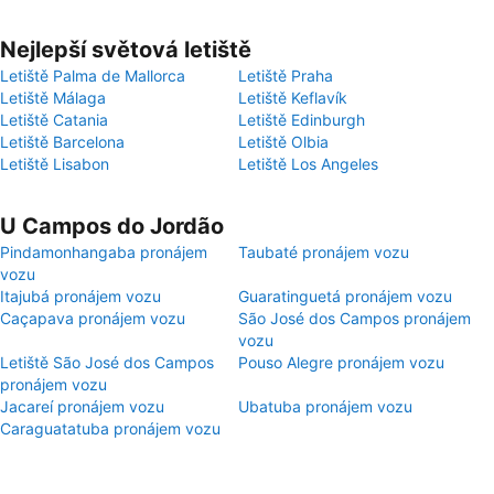
Nejlepší světová letiště
Letiště Palma de Mallorca
Letiště Praha
Letiště Málaga
Letiště Keflavík
Letiště Catania
Letiště Edinburgh
Letiště Barcelona
Letiště Olbia
Letiště Lisabon
Letiště Los Angeles
U Campos do Jordão
Pindamonhangaba pronájem
Taubaté pronájem vozu
vozu
Itajubá pronájem vozu
Guaratinguetá pronájem vozu
Caçapava pronájem vozu
São José dos Campos pronájem
vozu
Letiště São José dos Campos
Pouso Alegre pronájem vozu
pronájem vozu
Jacareí pronájem vozu
Ubatuba pronájem vozu
Caraguatatuba pronájem vozu