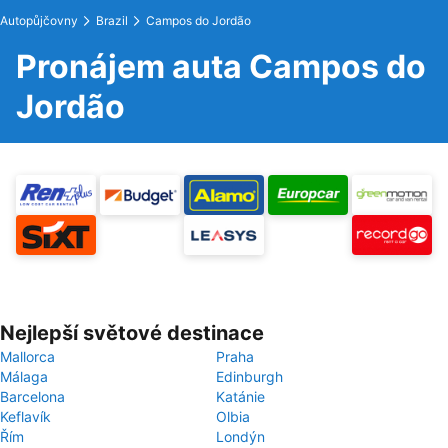
Autopůjčovny
Brazil
Campos do Jordão
Pronájem auta Campos do
Jordão
Nejlepší světové destinace
Mallorca
Praha
Málaga
Edinburgh
Barcelona
Katánie
Keflavík
Olbia
Řím
Londýn