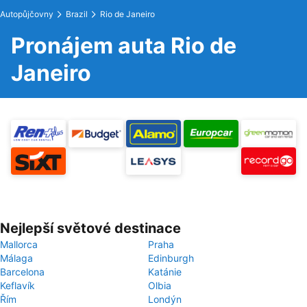
Autopůjčovny
Brazil
Rio de Janeiro
Pronájem auta Rio de
Janeiro
Nejlepší světové destinace
Mallorca
Praha
Málaga
Edinburgh
Barcelona
Katánie
Keflavík
Olbia
Řím
Londýn