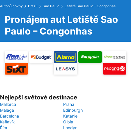
Autopůjčovny
Brazil
São Paulo
Letiště Sao Paulo – Congonhas
Pronájem aut Letiště Sao
Paulo – Congonhas
Nejlepší světové destinace
Mallorca
Praha
Málaga
Edinburgh
Barcelona
Katánie
Keflavík
Olbia
Řím
Londýn