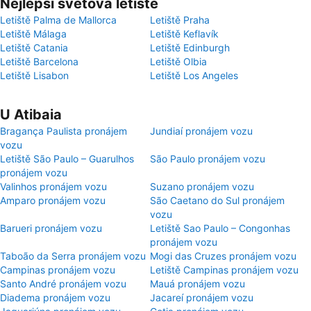
Nejlepší světová letiště
Letiště Palma de Mallorca
Letiště Praha
Letiště Málaga
Letiště Keflavík
Letiště Catania
Letiště Edinburgh
Letiště Barcelona
Letiště Olbia
Letiště Lisabon
Letiště Los Angeles
U Atibaia
Bragança Paulista pronájem
Jundiaí pronájem vozu
vozu
Letiště São Paulo – Guarulhos
São Paulo pronájem vozu
pronájem vozu
Valinhos pronájem vozu
Suzano pronájem vozu
Amparo pronájem vozu
São Caetano do Sul pronájem
vozu
Barueri pronájem vozu
Letiště Sao Paulo – Congonhas
pronájem vozu
Taboão da Serra pronájem vozu
Mogi das Cruzes pronájem vozu
Campinas pronájem vozu
Letiště Campinas pronájem vozu
Santo André pronájem vozu
Mauá pronájem vozu
Diadema pronájem vozu
Jacareí pronájem vozu