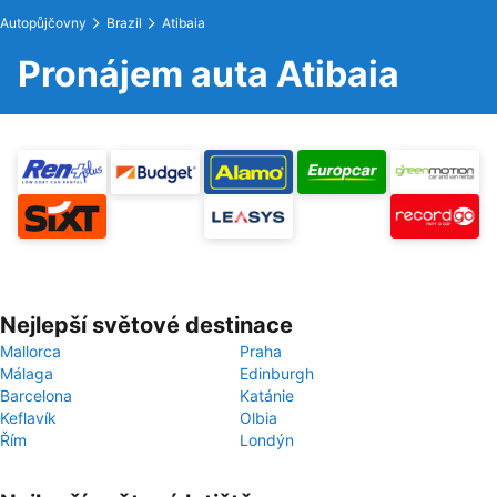
Autopůjčovny
Brazil
Atibaia
Pronájem auta Atibaia
Nejlepší světové destinace
Mallorca
Praha
Málaga
Edinburgh
Barcelona
Katánie
Keflavík
Olbia
Řím
Londýn