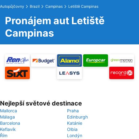
Autopůjčovny
Brazil
Campinas
Letiště Campinas
Pronájem aut Letiště
Campinas
Nejlepší světové destinace
Mallorca
Praha
Málaga
Edinburgh
Barcelona
Katánie
Keflavík
Olbia
Řím
Londýn