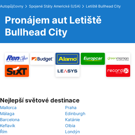
Autopůjčovny
Spojené Státy Americké (USA)
Letiště Bullhead City
Pronájem aut Letiště
Bullhead City
Nejlepší světové destinace
Mallorca
Praha
Málaga
Edinburgh
Barcelona
Katánie
Keflavík
Olbia
Řím
Londýn