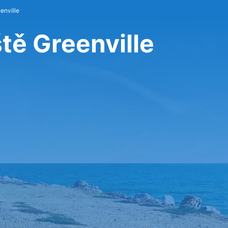
enville
tě Greenville