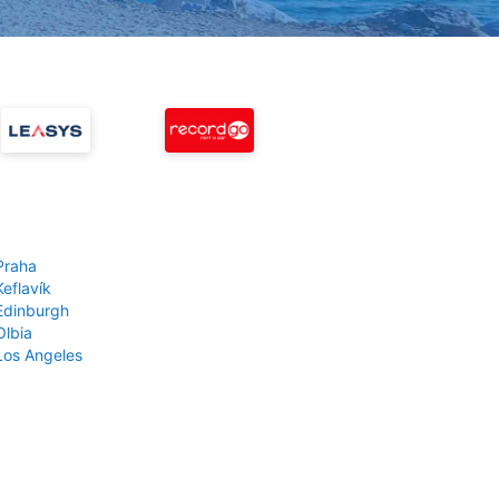
Praha
Keflavík
 Edinburgh
Olbia
 Los Angeles