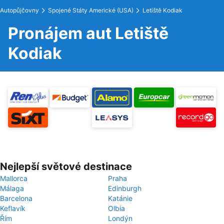
Autopůjčovny
Spojené Státy Americké (USA)
Letiště Kodiak
Pronájem aut Letiště
Kodiak
Nejlepší světové destinace
Mallorca
Praha
Málaga
Edinburgh
Barcelona
Katánie
Keflavík
Olbia
Řím
Londýn