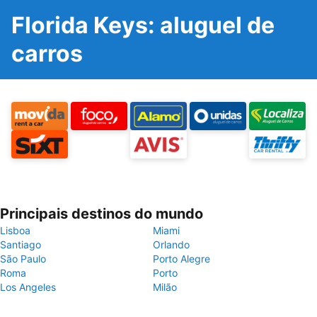
Florida Keys: aluguel de
carros
Principais destinos do mundo
Lisboa
Miami
Santiago
Orlando
São Paulo
Porto Alegre
Roma
Porto
Los Angeles
Milão