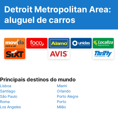
Detroit Metropolitan Area:
aluguel de carros
Principais destinos do mundo
Lisboa
Miami
Santiago
Orlando
São Paulo
Porto Alegre
Roma
Porto
Los Angeles
Milão