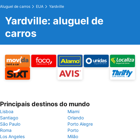
Aluguel de carros
EUA
Yardville
Yardville: aluguel de
carros
Principais destinos do mundo
Lisboa
Miami
Santiago
Orlando
São Paulo
Porto Alegre
Roma
Porto
Los Angeles
Milão