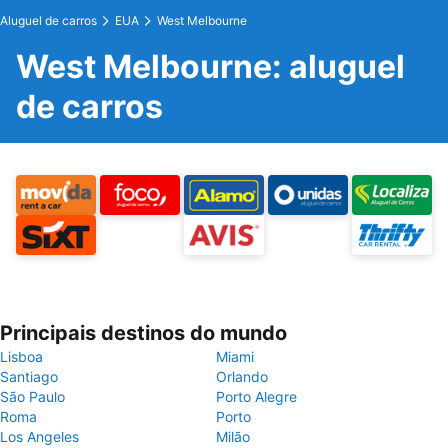
Aluguel de carros
EUA
West Melbourne
West Melbourne: aluguel
de carros
Principais destinos do mundo
Lisboa
Miami
Santiago
Orlando
São Paulo
Porto Alegre
Roma
Porto
Los Angeles
Milão