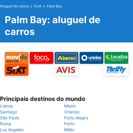
Aluguel de carros
EUA
Palm Bay
Palm Bay: aluguel de
carros
Principais destinos do mundo
Lisboa
Miami
Santiago
Orlando
São Paulo
Porto Alegre
Roma
Porto
Los Angeles
Milão