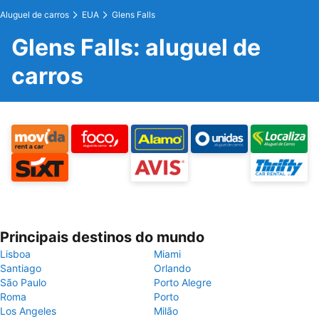
Aluguel de carros
EUA
Glens Falls
Glens Falls: aluguel de
carros
Principais destinos do mundo
Lisboa
Miami
Santiago
Orlando
São Paulo
Porto Alegre
Roma
Porto
Los Angeles
Milão