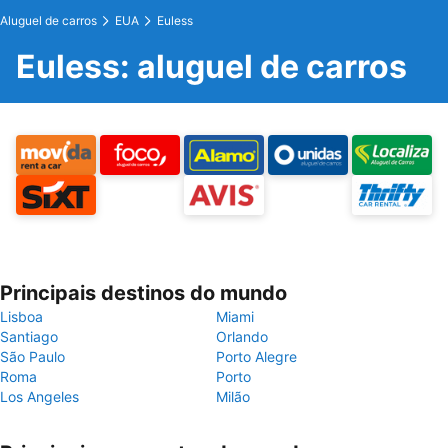
Aluguel de carros
EUA
Euless
Euless: aluguel de carros
Principais destinos do mundo
Lisboa
Miami
Santiago
Orlando
São Paulo
Porto Alegre
Roma
Porto
Los Angeles
Milão