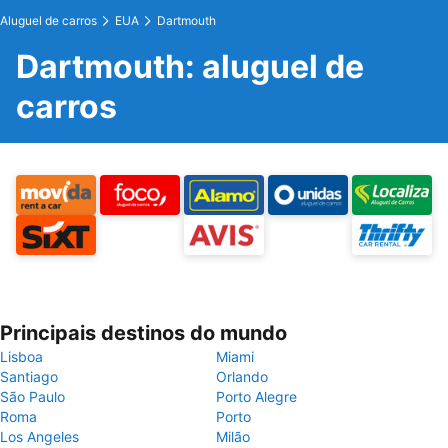
Aluguel de carros
EUA
Dartmouth
Dartmouth: aluguel de
carros
Principais destinos do mundo
Lisboa
Miami
Santiago
Orlando
São Paulo
Porto Alegre
Roma
Porto
Los Angeles
Milão