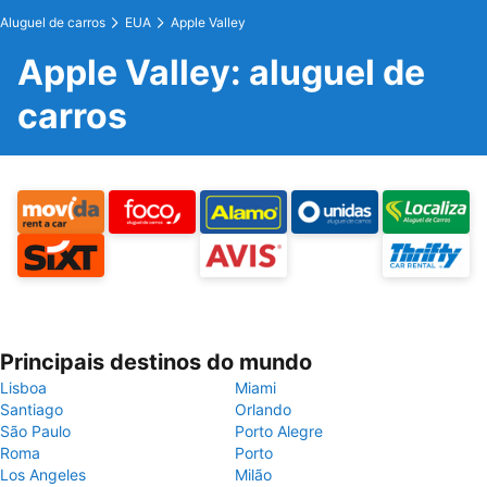
Aluguel de carros
EUA
Apple Valley
Apple Valley: aluguel de
carros
Principais destinos do mundo
Lisboa
Miami
Santiago
Orlando
São Paulo
Porto Alegre
Roma
Porto
Los Angeles
Milão