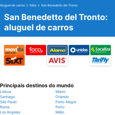
Aluguel de carros
Itália
San Benedetto del Tronto
San Benedetto del Tronto:
aluguel de carros
Principais destinos do mundo
Lisboa
Miami
Santiago
Orlando
São Paulo
Porto Alegre
Roma
Porto
Los Angeles
Milão