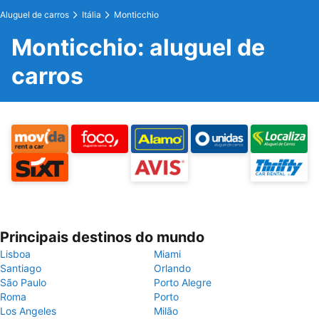
Aluguel de carros
Itália
Monticchio
Monticchio: aluguel de
carros
Principais destinos do mundo
Lisboa
Miami
Santiago
Orlando
São Paulo
Porto Alegre
Roma
Porto
Los Angeles
Milão