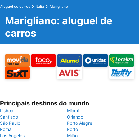
Aluguel de carros
Itália
Marigliano
Marigliano: aluguel de
carros
Principais destinos do mundo
Lisboa
Miami
Santiago
Orlando
São Paulo
Porto Alegre
Roma
Porto
Los Angeles
Milão