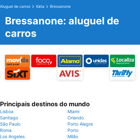
Aluguel de carros
Itália
Bressanone
Bressanone: aluguel de
carros
Principais destinos do mundo
Lisboa
Miami
Santiago
Orlando
São Paulo
Porto Alegre
Roma
Porto
Los Angeles
Milão