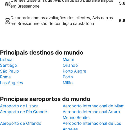
Clientes disseram que Avis carros são bastante limpos
5.6
em Bressanone
De acordo com as avaliações dos clientes, Avis carros
5.6
em Bressanone são de condição satisfatória
Principais destinos do mundo
Lisboa
Miami
Santiago
Orlando
São Paulo
Porto Alegre
Roma
Porto
Los Angeles
Milão
Principais aeroportos do mundo
Aeroporto de Lisboa
Aeroporto Internacional de Miami
Aeroporto de Rio Grande
Aeroporto Internacional Arturo
Merino Benítez
Aeroporto de Orlando
Aeroporto Internacional de Los
Angeles