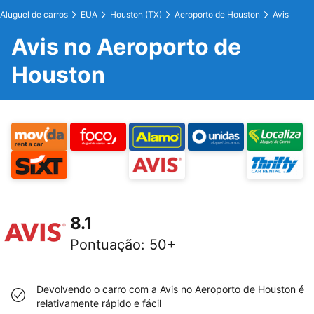
Aluguel de carros
EUA
Houston (TX)
Aeroporto de Houston
Avis
Avis no Aeroporto de
Houston
8.1
Pontuação
:
50+
Devolvendo o carro com a Avis no Aeroporto de Houston é
relativamente rápido e fácil