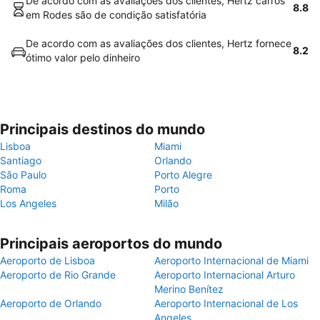
De acordo com as avaliações dos clientes, Hertz carros
8.8
em Rodes são de condição satisfatória
De acordo com as avaliações dos clientes, Hertz fornece
8.2
ótimo valor pelo dinheiro
Principais destinos do mundo
Lisboa
Miami
Santiago
Orlando
São Paulo
Porto Alegre
Roma
Porto
Los Angeles
Milão
Principais aeroportos do mundo
Aeroporto de Lisboa
Aeroporto Internacional de Miami
Aeroporto de Rio Grande
Aeroporto Internacional Arturo
Merino Benítez
Aeroporto de Orlando
Aeroporto Internacional de Los
Angeles