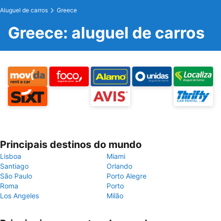
Aluguel de carros
Greece
Greece: aluguel de carros
Principais destinos do mundo
Lisboa
Miami
Santiago
Orlando
São Paulo
Porto Alegre
Roma
Porto
Los Angeles
Milão