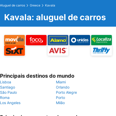
Aluguel de carros
Greece
Kavala
Kavala: aluguel de carros
Principais destinos do mundo
Lisboa
Miami
Santiago
Orlando
São Paulo
Porto Alegre
Roma
Porto
Los Angeles
Milão