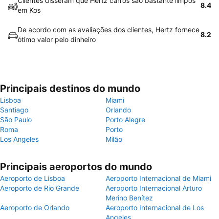
Clientes disseram que Hertz carros são bastante limpos
8.4
em Kos
De acordo com as avaliações dos clientes, Hertz fornece
8.2
ótimo valor pelo dinheiro
Principais destinos do mundo
Lisboa
Miami
Santiago
Orlando
São Paulo
Porto Alegre
Roma
Porto
Los Angeles
Milão
Principais aeroportos do mundo
Aeroporto de Lisboa
Aeroporto Internacional de Miami
Aeroporto de Rio Grande
Aeroporto Internacional Arturo
Merino Benítez
Aeroporto de Orlando
Aeroporto Internacional de Los
Angeles