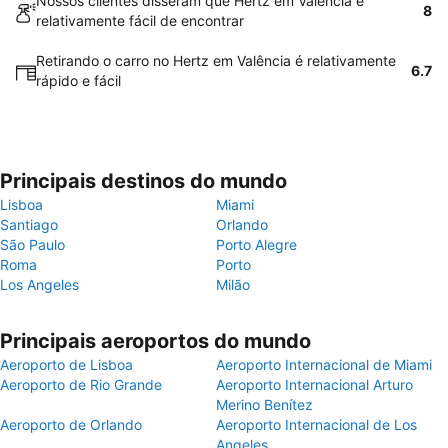
Nossos clientes disseram que Hertz em Valência é
8
relativamente fácil de encontrar
Retirando o carro no Hertz em Valência é relativamente
6.7
rápido e fácil
Principais destinos do mundo
Lisboa
Miami
Santiago
Orlando
São Paulo
Porto Alegre
Roma
Porto
Los Angeles
Milão
Principais aeroportos do mundo
Aeroporto de Lisboa
Aeroporto Internacional de Miami
Aeroporto de Rio Grande
Aeroporto Internacional Arturo
Merino Benítez
Aeroporto de Orlando
Aeroporto Internacional de Los
Angeles