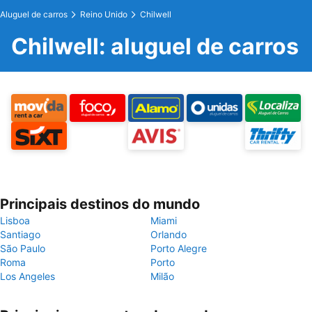
Aluguel de carros
Reino Unido
Chilwell
Chilwell: aluguel de carros
Principais destinos do mundo
Lisboa
Miami
Santiago
Orlando
São Paulo
Porto Alegre
Roma
Porto
Los Angeles
Milão