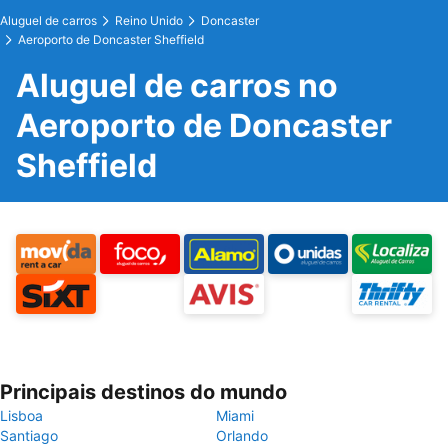
Aluguel de carros
Reino Unido
Doncaster
Aeroporto de Doncaster Sheffield
Aluguel de carros no
Aeroporto de Doncaster
Sheffield
Principais destinos do mundo
Lisboa
Miami
Santiago
Orlando