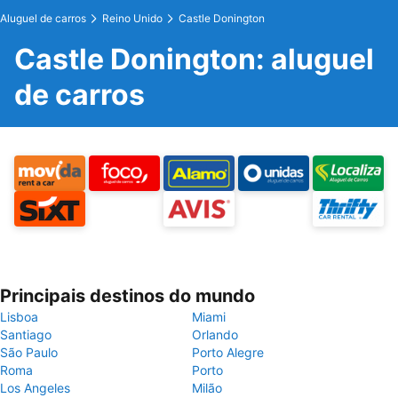
Aluguel de carros
Reino Unido
Castle Donington
Castle Donington: aluguel
de carros
Principais destinos do mundo
Lisboa
Miami
Santiago
Orlando
São Paulo
Porto Alegre
Roma
Porto
Los Angeles
Milão