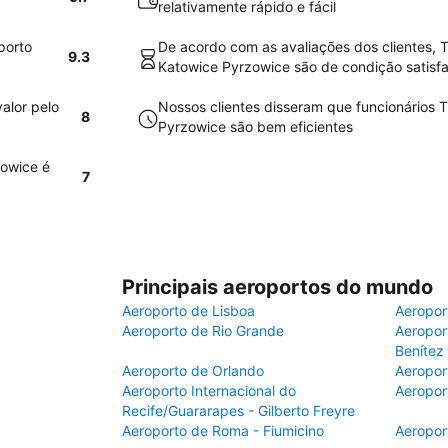
relativamente rápido e fácil
porto
De acordo com as avaliações dos clientes, T
9.3
Katowice Pyrzowice são de condição satisfa
alor pelo
Nossos clientes disseram que funcionários T
8
Pyrzowice são bem eficientes
zowice é
7
Principais aeroportos do mundo
Aeroporto de Lisboa
Aeropor
Aeroporto de Rio Grande
Aeroport
Benítez
Aeroporto de Orlando
Aeropor
Aeroporto Internacional do
Aeropor
Recife/Guararapes - Gilberto Freyre
Aeroporto de Roma - Fiumicino
Aeropor