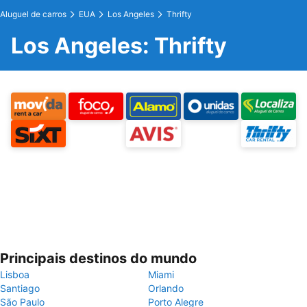
Aluguel de carros
EUA
Los Angeles
Thrifty
Los Angeles: Thrifty
Principais destinos do mundo
Lisboa
Miami
Santiago
Orlando
São Paulo
Porto Alegre