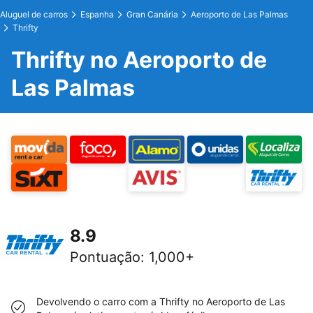
Aluguel de carros
Espanha
Gran Canária
Aeroporto de Las Palmas
Thrifty
Thrifty no Aeroporto de
Las Palmas
8.9
Pontuação
:
1,000+
Devolvendo o carro com a Thrifty no Aeroporto de Las