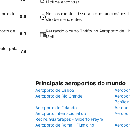
fácil de encontrar
porto de
Nossos clientes disseram que funcionários T
8.6
são bem eficientes
porto de
Retirando o carro Thrifty no Aeroporto de Li
8.3
fácil
alor pelo
7.8
Principais aeroportos do mundo
Aeroporto de Lisboa
Aeropor
Aeroporto de Rio Grande
Aeroport
Benítez
Aeroporto de Orlando
Aeropor
Aeroporto Internacional do
Aeropor
Recife/Guararapes - Gilberto Freyre
Aeroporto de Roma - Fiumicino
Aeropor