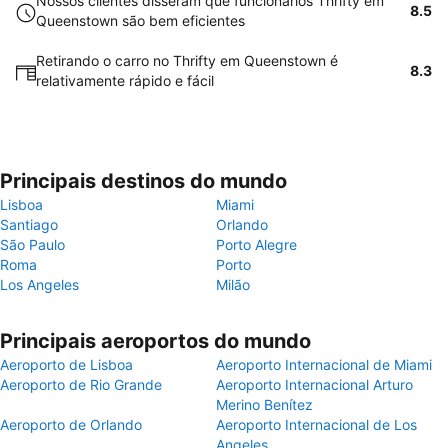
Nossos clientes disseram que funcionários Thrifty em
8.5
Queenstown são bem eficientes
Retirando o carro no Thrifty em Queenstown é
8.3
relativamente rápido e fácil
Principais destinos do mundo
Lisboa
Miami
Santiago
Orlando
São Paulo
Porto Alegre
Roma
Porto
Los Angeles
Milão
Principais aeroportos do mundo
Aeroporto de Lisboa
Aeroporto Internacional de Miami
Aeroporto de Rio Grande
Aeroporto Internacional Arturo
Merino Benítez
Aeroporto de Orlando
Aeroporto Internacional de Los
Angeles