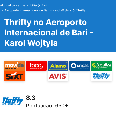
Aluguel de carros
Itália
Bari
Aeroporto Internacional de Bari - Karol Wojtyla
Thrifty
Thrifty no Aeroporto
Internacional de Bari -
Karol Wojtyla
8.3
Pontuação
:
650+